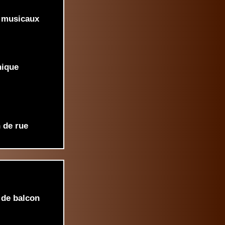
 musicaux
nique
n de rue
 de balcon