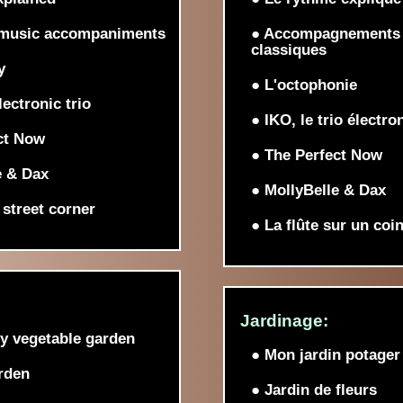
 music accompaniments
● Accompagnements
classiques
y
● L'octophonie
lectronic trio
● IKO, le trio électro
ct Now
● The Perfect Now
e & Dax
● MollyBelle & Dax
 street corner
● La flûte sur un coi
Jardinage:
y vegetable garden
● Mon jardin potager
rden
● Jardin de fleurs