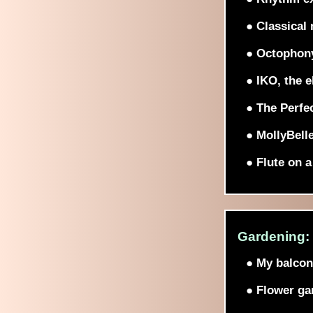
● Classical
● Octophon
● IKO, the e
● The Perfe
● MollyBell
● Flute on a
Gardening:
● My balcon
● Flower ga