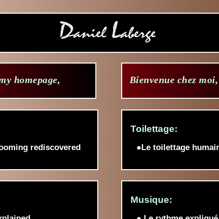
 my homepage,
Bienvenue chez moi,
Toilettage:
ooming rediscovered
●Le toilettage humai
Musique:
xplained
● Le rythme expliqué