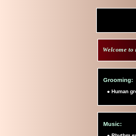
Welcome to
Grooming:
● Human gr
Music:
● Rhythm e